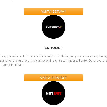
VISITA BETWAY
EUROBET
La applicazione di Eurobet è fra le migliori in Italia per giocare da smartphone,
sia iphone o Android, sia casinò online che scommesse. Punto. Da provare e
lasciare installata.
VISITA EUROBET