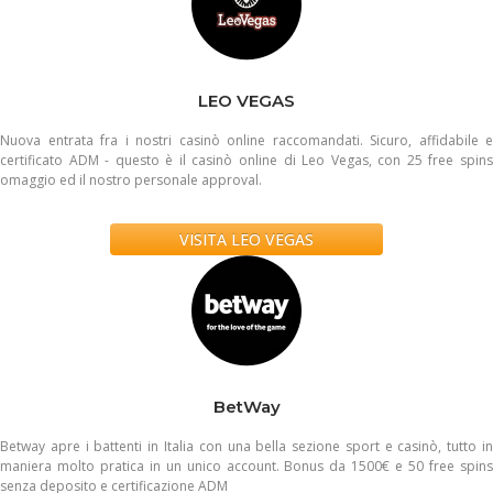
LEO VEGAS
Nuova entrata fra i nostri casinò online raccomandati. Sicuro, affidabile e
certificato ADM - questo è il casinò online di Leo Vegas, con 25 free spins
omaggio ed il nostro personale approval.
VISITA LEO VEGAS
BetWay
Betway apre i battenti in Italia con una bella sezione sport e casinò, tutto in
maniera molto pratica in un unico account. Bonus da 1500€ e 50 free spins
senza deposito e certificazione ADM