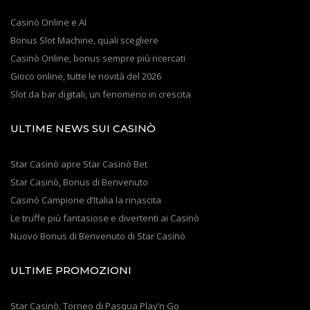
Casinò Online e AI
Bonus Slot Machine, quali scegliere
Casinò Online, bonus sempre più ricercati
Gioco online, tutte le novità del 2026
Slot da bar digitali, un fenomeno in crescita
ULTIME NEWS SUI CASINÒ
Star Casinò apre Star Casinò Bet
Star Casinò, Bonus di Benvenuto
Casinò Campione d’Italia la rinascita
Le truffe più fantasiose e divertenti ai Casinò
Nuovo Bonus di Benvenuto di Star Casinò
ULTIME PROMOZIONI
Star Casinò, Torneo di Pasqua Play’n Go