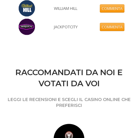
WILLIAM HILL
COMMENTA
JACKPOTCITY
COMMENTA
RACCOMANDATI DA NOI E
VOTATI DA VOI
LEGGI LE RECENSIONI E SCEGLI IL CASINO ONLINE CHE
PREFERISCI