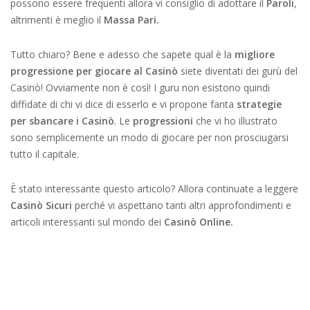
possono essere frequenti allora vi consiglio di adottare il
Paroli
,
altrimenti è meglio il
Massa Pari.
Tutto chiaro? Bene e adesso che sapete qual è la
migliore
progressione per giocare al Casinò
siete diventati dei gurù del
Casinò! Ovviamente non è così! I guru non esistono quindi
diffidate di chi vi dice di esserlo e vi propone fanta
strategie
per sbancare i Casinò
. Le
progressioni
che vi ho illustrato
sono semplicemente un modo di giocare per non prosciugarsi
tutto il capitale.
È stato interessante questo articolo? Allora continuate a leggere
Casinò Sicuri
perché vi aspettano tanti altri approfondimenti e
articoli interessanti sul mondo dei
Casinò Online.