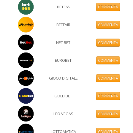
BET365
COMMENTA
BETFAIR
COMMENTA
NET BET
COMMENTA
EUROBET
COMMENTA
GIOCO DIGITALE
COMMENTA
GOLD BET
COMMENTA
LEO VEGAS
COMMENTA
LOTTOMATICA
COMMENTA