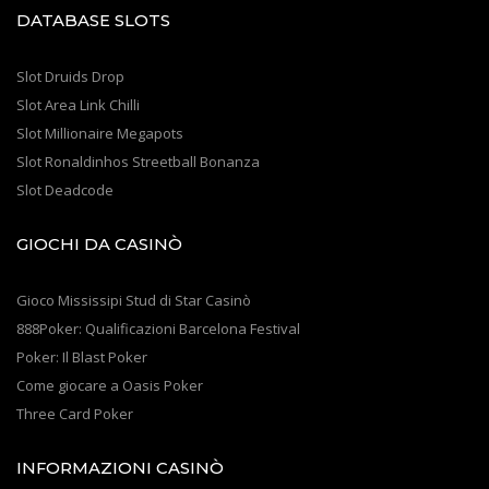
DATABASE SLOTS
Slot Druids Drop
Slot Area Link Chilli
Slot Millionaire Megapots
Slot Ronaldinhos Streetball Bonanza
Slot Deadcode
GIOCHI DA CASINÒ
Gioco Mississipi Stud di Star Casinò
888Poker: Qualificazioni Barcelona Festival
Poker: Il Blast Poker
Come giocare a Oasis Poker
Three Card Poker
INFORMAZIONI CASINÒ