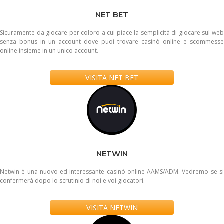
NET BET
Sicuramente da giocare per coloro a cui piace la semplicità di giocare sul web
senza bonus in un account dove puoi trovare casinò online e scommesse
online insieme in un unico account.
VISITA NET BET
NETWIN
Netwin è una nuovo ed interessante casinò online AAMS/ADM. Vedremo se si
confermerà dopo lo scrutinio di noi e voi giocatori.
VISITA NETWIN