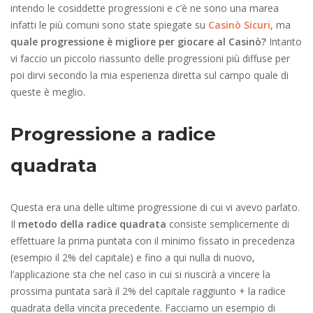
intendo le cosiddette progressioni e c’è ne sono una marea
infatti le più comuni sono state spiegate su
Casinò Sicuri
, ma
quale progressione è migliore per giocare al Casinò?
Intanto
vi faccio un piccolo riassunto delle progressioni più diffuse per
poi dirvi secondo la mia esperienza diretta sul campo quale di
queste è meglio.
Progressione a radice
quadrata
Questa era una delle ultime progressione di cui vi avevo parlato.
Il
metodo della radice quadrata
consiste semplicemente di
effettuare la prima puntata con il minimo fissato in precedenza
(esempio il 2% del capitale) e fino a qui nulla di nuovo,
l’applicazione sta che nel caso in cui si riuscirà a vincere la
prossima puntata sarà il 2% del capitale raggiunto + la radice
quadrata della vincita precedente. Facciamo un esempio di