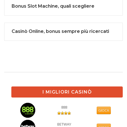
Bonus Slot Machine, quali scegliere
Casinò Online, bonus sempre più ricercati
I MIGLIORI CASINÒ
888
GIOCA
BETWAY