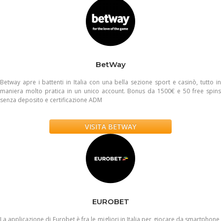
BetWay
Betway apre i battenti in Italia con una bella sezione sport e casinò, tutto in
maniera molto pratica in un unico account. Bonus da 1500€ e 50 free spins
senza deposito e certificazione ADM
VISITA BETWAY
EUROBET
La applicazione di Eurobet è fra le migliori in Italia per giocare da smartphone,