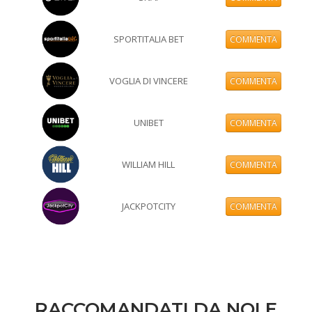
SPORTITALIA BET
COMMENTA
VOGLIA DI VINCERE
COMMENTA
UNIBET
COMMENTA
WILLIAM HILL
COMMENTA
JACKPOTCITY
COMMENTA
RACCOMANDATI DA NOI E