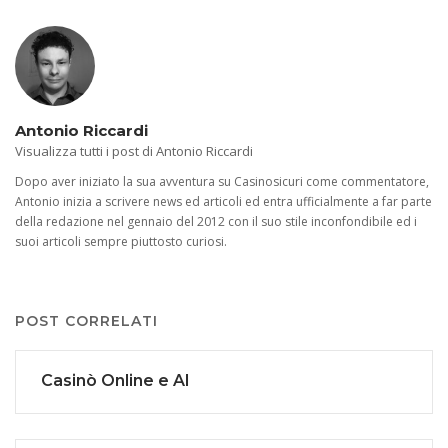
Antonio Riccardi
Visualizza tutti i post di Antonio Riccardi
Dopo aver iniziato la sua avventura su Casinosicuri come commentatore,
Antonio inizia a scrivere news ed articoli ed entra ufficialmente a far parte
della redazione nel gennaio del 2012 con il suo stile inconfondibile ed i
suoi articoli sempre piuttosto curiosi.
POST CORRELATI
Casinò Online e AI