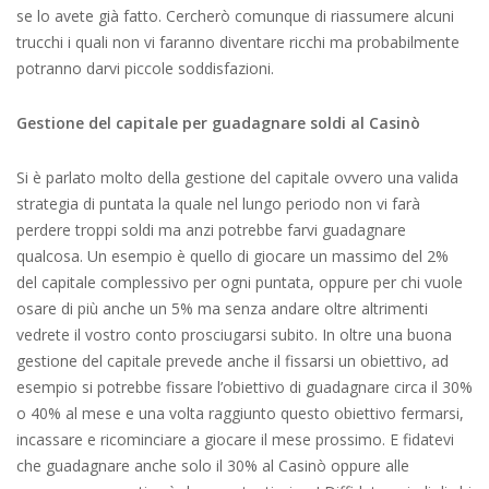
se lo avete già fatto. Cercherò comunque di riassumere alcuni
trucchi i quali non vi faranno diventare ricchi ma probabilmente
potranno darvi piccole soddisfazioni.
Gestione del capitale per guadagnare soldi al Casinò
Si è parlato molto della gestione del capitale ovvero una valida
strategia di puntata la quale nel lungo periodo non vi farà
perdere troppi soldi ma anzi potrebbe farvi guadagnare
qualcosa. Un esempio è quello di giocare un massimo del 2%
del capitale complessivo per ogni puntata, oppure per chi vuole
osare di più anche un 5% ma senza andare oltre altrimenti
vedrete il vostro conto prosciugarsi subito. In oltre una buona
gestione del capitale prevede anche il fissarsi un obiettivo, ad
esempio si potrebbe fissare l’obiettivo di guadagnare circa il 30%
o 40% al mese e una volta raggiunto questo obiettivo fermarsi,
incassare e ricominciare a giocare il mese prossimo. E fidatevi
che guadagnare anche solo il 30% al Casinò oppure alle