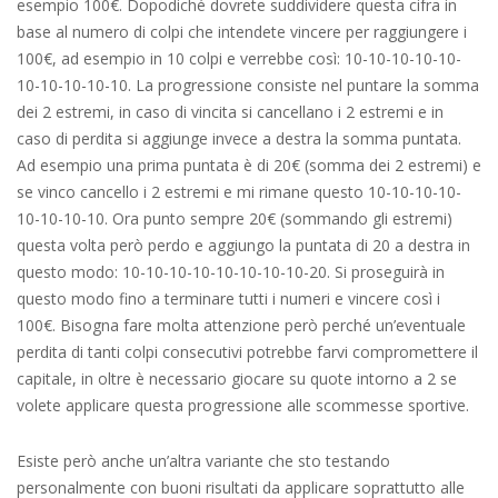
esempio 100€. Dopodiché dovrete suddividere questa cifra in
base al numero di colpi che intendete vincere per raggiungere i
100€, ad esempio in 10 colpi e verrebbe così: 10-10-10-10-10-
10-10-10-10-10. La progressione consiste nel puntare la somma
dei 2 estremi, in caso di vincita si cancellano i 2 estremi e in
caso di perdita si aggiunge invece a destra la somma puntata.
Ad esempio una prima puntata è di 20€ (somma dei 2 estremi) e
se vinco cancello i 2 estremi e mi rimane questo 10-10-10-10-
10-10-10-10. Ora punto sempre 20€ (sommando gli estremi)
questa volta però perdo e aggiungo la puntata di 20 a destra in
questo modo: 10-10-10-10-10-10-10-10-20. Si proseguirà in
questo modo fino a terminare tutti i numeri e vincere così i
100€. Bisogna fare molta attenzione però perché un’eventuale
perdita di tanti colpi consecutivi potrebbe farvi compromettere il
capitale, in oltre è necessario giocare su quote intorno a 2 se
volete applicare questa progressione alle scommesse sportive.
Esiste però anche un’altra variante che sto testando
personalmente con buoni risultati da applicare soprattutto alle