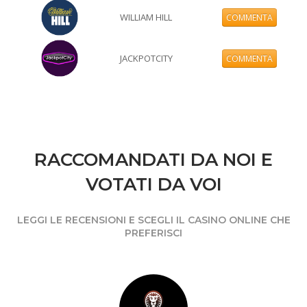
WILLIAM HILL
COMMENTA
JACKPOTCITY
COMMENTA
RACCOMANDATI DA NOI E
VOTATI DA VOI
LEGGI LE RECENSIONI E SCEGLI IL CASINO ONLINE CHE
PREFERISCI