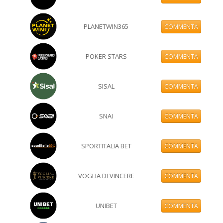
PLANETWIN365
COMMENTA
POKER STARS
COMMENTA
SISAL
COMMENTA
SNAI
COMMENTA
SPORTITALIA BET
COMMENTA
VOGLIA DI VINCERE
COMMENTA
UNIBET
COMMENTA