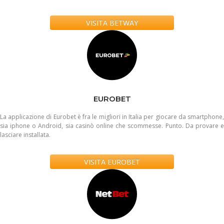
VISITA BETWAY
EUROBET
La applicazione di Eurobet è fra le migliori in Italia per giocare da smartphone,
sia iphone o Android, sia casinò online che scommesse. Punto. Da provare e
lasciare installata.
VISITA EUROBET