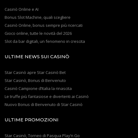
Casinò Online e AI
Bonus Slot Machine, quali scegliere
Casinò Online, bonus sempre più ricercati
Gioco online, tutte le novità del 2026
Slot da bar digitali, un fenomeno in crescita
ULTIME NEWS SUI CASINÒ
Star Casinò apre Star Casinò Bet
Star Casinò, Bonus di Benvenuto
Casinò Campione d’Italia la rinascita
Le truffe più fantasiose e divertenti ai Casinò
Nuovo Bonus di Benvenuto di Star Casinò
ULTIME PROMOZIONI
Star Casinò, Torneo di Pasqua Play’n Go