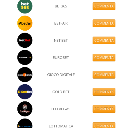
BET365
COMMENTA
BETFAIR
COMMENTA
NET BET
COMMENTA
EUROBET
COMMENTA
GIOCO DIGITALE
COMMENTA
GOLD BET
COMMENTA
LEO VEGAS
COMMENTA
LOTTOMATICA
COMMENTA