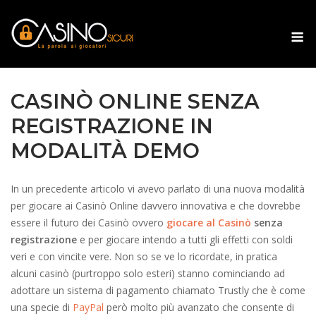
Skip
to
M
content
CASINÒ ONLINE SENZA
REGISTRAZIONE IN
MODALITÀ DEMO
In un precedente articolo vi avevo parlato di una nuova modalità
per giocare ai Casinò Online davvero innovativa e che dovrebbe
essere il futuro dei Casinò ovvero
giocare al Casinò
senza
registrazione
e per giocare intendo a tutti gli effetti con soldi
veri e con vincite vere. Non so se ve lo ricordate, in pratica
alcuni casinò (purtroppo solo esteri) stanno cominciando ad
adottare un sistema di pagamento chiamato Trustly che è come
una specie di
PayPal
però molto più avanzato che consente di