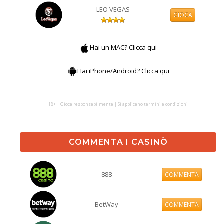
LEO VEGAS
GIOCA
Hai un MAC? Clicca qui
Hai iPhone/Android? Clicca qui
18+ | Gioca responsabilmente | Si applicano termini e condizioni
COMMENTA I CASINÒ
888
COMMENTA
BetWay
COMMENTA