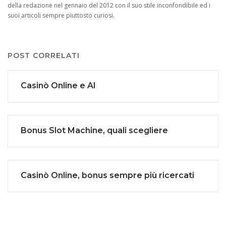
della redazione nel gennaio del 2012 con il suo stile inconfondibile ed i
suoi articoli sempre piuttosto curiosi.
POST CORRELATI
Casinò Online e AI
Bonus Slot Machine, quali scegliere
Casinò Online, bonus sempre più ricercati