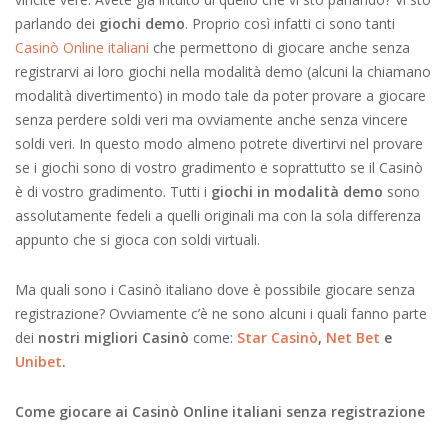
parlando dei
giochi demo
. Proprio così infatti ci sono tanti
Casinò Online italiani
che permettono di giocare anche senza
registrarvi ai loro giochi nella modalità demo (alcuni la chiamano
modalità divertimento) in modo tale da poter provare a giocare
senza perdere soldi veri ma ovviamente anche senza vincere
soldi veri. In questo modo almeno potrete divertirvi nel provare
se i giochi sono di vostro gradimento e soprattutto se il Casinò
è di vostro gradimento. Tutti i
giochi in modalità demo
sono
assolutamente fedeli a quelli originali ma con la sola differenza
appunto che si gioca con soldi virtuali.
Ma quali sono i Casinò italiano dove è possibile giocare senza
registrazione? Ovviamente c’è ne sono alcuni i quali fanno parte
dei
nostri migliori Casinò
come:
Star Casinò
,
Net Bet
e
Unibet
.
Come giocare ai Casinò Online italiani senza registrazione