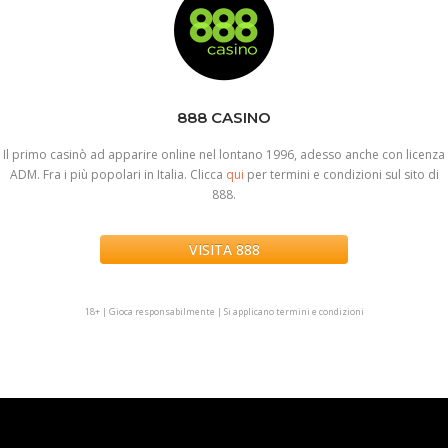
888 CASINO
Il primo casinò ad apparire online nel lontano 1996, adesso anche con licenza
ADM. Fra i più popolari in Italia. Clicca
qui
per termini e condizioni sul sito di
888.
VISITA 888
.
18+ | Gioca responsabilmente | Si applicano termini e condizioni