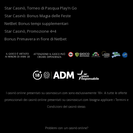
Star Casinò, Torneo di Pasqua Play’n Go
Star Casinò: Bonus Magia delle Feste
NetBet: Bonus tempi supplementari
Star Casinò, Promozione 4×4
Bonus Primavera in fiore di Netbet
I casinò online presentati su casinosicuri.com sono esclusivamente 18+. A tutte le offerte
promozionali dei casinò online presentati su casinosicuri.com bisogna applicare i Termini e
Condizioni del casinò stesso.
Problemi con un casinò online?