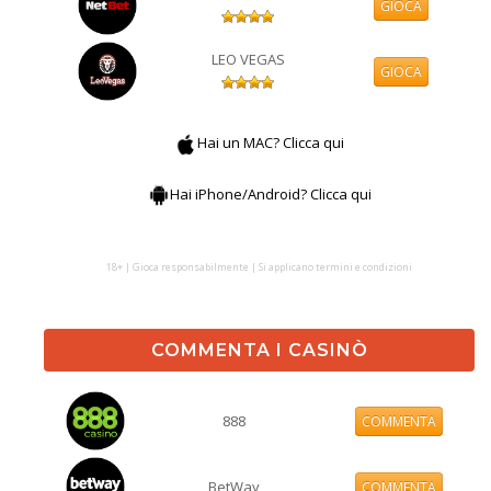
GIOCA
LEO VEGAS
GIOCA
Hai un MAC? Clicca qui
Hai iPhone/Android? Clicca qui
18+ | Gioca responsabilmente | Si applicano termini e condizioni
COMMENTA I CASINÒ
888
COMMENTA
BetWay
COMMENTA