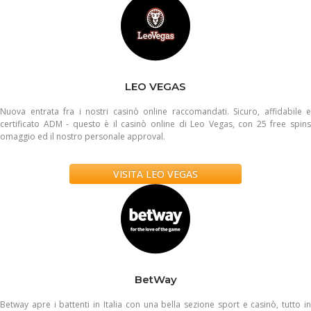
LEO VEGAS
Nuova entrata fra i nostri casinò online raccomandati. Sicuro, affidabile e
certificato ADM - questo è il casinò online di Leo Vegas, con 25 free spins
omaggio ed il nostro personale approval.
VISITA LEO VEGAS
BetWay
Betway apre i battenti in Italia con una bella sezione sport e casinò, tutto in