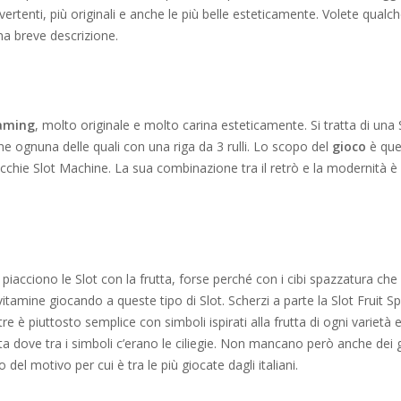
vertenti, più originali e anche le più belle esteticamente. Volete qualc
na breve descrizione.
aming
, molto originale e molto carina esteticamente. Si tratta di una 
e ognuna delle quali con una riga da 3 rulli. Lo scopo del
gioco
è quel
vecchie Slot Machine. La sua combinazione tra il retrò e la modernità è i
 piacciono le Slot con la frutta, forse perché con i cibi spazzatura che 
tamine giocando a queste tipo di Slot. Scherzi a parte la Slot Fruit Sp
 è piuttosto semplice con simboli ispirati alla frutta di ogni varietà e
a dove tra i simboli c’erano le ciliegie. Non mancano però anche dei 
el motivo per cui è tra le più giocate dagli italiani.