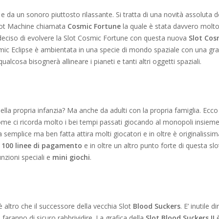
e da un sonoro piuttosto rilassante. Si tratta di una novità assoluta d
lot Machine chiamata
Cosmic Fortune
la quale è stata davvero molt
 deciso di evolvere la Slot Cosmic Fortune con questa nuova
Slot Cos
mic Eclipse è ambientata in una specie di mondo spaziale con una gra
alcosa bisognerà allineare i pianeti e tanti altri oggetti spaziali.
lla propria infanzia? Ma anche da adulti con la propria famiglia. Ecco
come ci ricorda molto i bei tempi passati giocando al monopoli insieme
 semplice ma ben fatta attira molti giocatori e in oltre è originalissi
n
100 linee di pagamento
e in oltre un altro punto forte di questa slo
nzioni speciali e
mini giochi
.
altro che il successore della vecchia Slot
Blood Suckers
. E’ inutile d
 faranno di sicuro rabbrividire. La grafica della
Slot
Blood Suckers II