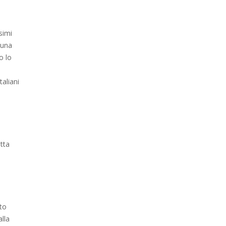
simi
 una
o lo
taliani
itta
nto
alla