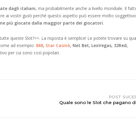
ate dagli italiani
, ma probabilmente anche a livello mondiale. Il fat
dere ai vostri gusti perché questo aspetto può essere molto soggettiv
ne più giocate dalla maggior parte dei giocatori
.
e queste Slot?>>. La risposta è semplice! Le potete trovare su qua
ome ad esempio:
888
,
Star Casinò
, Net Bet, LeoVegas, 32Red,
tivo per cui sono così popolari.
POST SUCE
Quale sono le Slot che pagano di