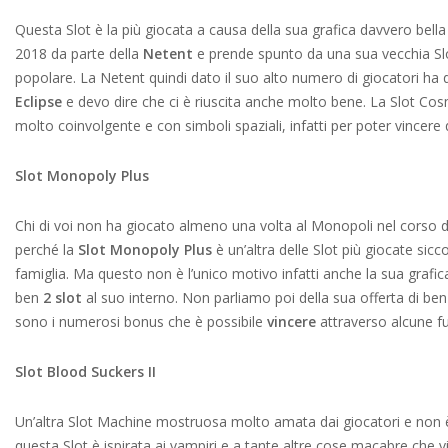
Questa Slot è la più giocata a causa della sua grafica davvero bella 
2018 da parte della
Netent
e prende spunto da una sua vecchia S
popolare. La Netent quindi dato il suo alto numero di giocatori ha
Eclipse
e devo dire che ci è riuscita anche molto bene. La Slot Cos
molto coinvolgente e con simboli spaziali, infatti per poter vincere qu
Slot Monopoly Plus
Chi di voi non ha giocato almeno una volta al Monopoli nel corso de
perché la
Slot Monopoly Plus
è un’altra delle Slot più giocate sic
famiglia. Ma questo non è l’unico motivo infatti anche la sua grafica
ben
2 slot
al suo interno. Non parliamo poi della sua offerta di be
sono i numerosi bonus che è possibile
vincere
attraverso alcune fu
Slot Blood Suckers II
Un’altra Slot Machine mostruosa molto amata dai giocatori e non è 
questa Slot è ispirata ai vampiri e a tante altre cose macabre che vi