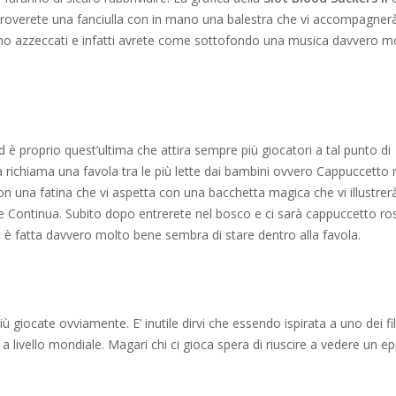
t troverete una fanciulla con in mano una balestra che vi accompagner
 sono azzeccati e infatti avrete come sottofondo una musica davvero m
ed è proprio quest’ultima che attira sempre più giocatori a tal punto di
 richiama una favola tra le più lette dai bambini ovvero Cappuccetto 
n una fatina che vi aspetta con una bacchetta magica che vi illustrer
nte Continua. Subito dopo entrerete nel bosco e ci sarà cappuccetto ro
ca è fatta davvero molto bene sembra di stare dentro alla favola.
 giocate ovviamente. E’ inutile dirvi che essendo ispirata a uno dei fi
a a livello mondiale. Magari chi ci gioca spera di riuscire a vedere un e