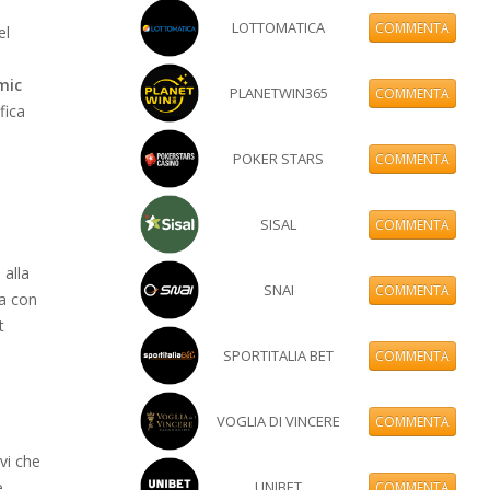
LOTTOMATICA
COMMENTA
el
o
mic
PLANETWIN365
COMMENTA
fica
POKER STARS
COMMENTA
SISAL
COMMENTA
 alla
SNAI
COMMENTA
ma con
t
SPORTITALIA BET
COMMENTA
VOGLIA DI VINCERE
COMMENTA
irvi che
è
UNIBET
COMMENTA