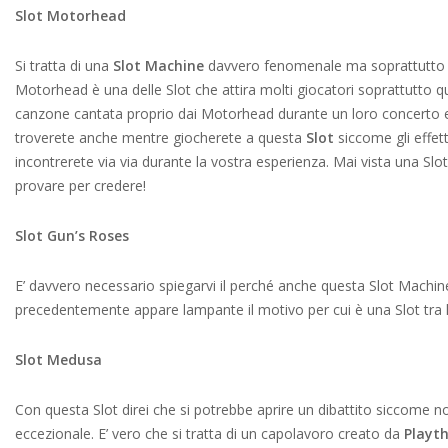
Slot Motorhead
Si tratta di una
Slot Machine
davvero fenomenale ma soprattutto la 
Motorhead è una delle Slot che attira molti giocatori soprattutto q
canzone cantata proprio dai Motorhead durante un loro concerto e 
troverete anche mentre giocherete a questa
Slot
siccome gli effet
incontrerete via via durante la vostra esperienza. Mai vista una Slo
provare per credere!
Slot Gun’s Roses
E’ davvero necessario spiegarvi il perché anche questa Slot Machine è 
precedentemente appare lampante il motivo per cui è una Slot tra l
Slot Medusa
Con questa Slot direi che si potrebbe aprire un dibattito siccome 
eccezionale. E’ vero che si tratta di un capolavoro creato da
Playt