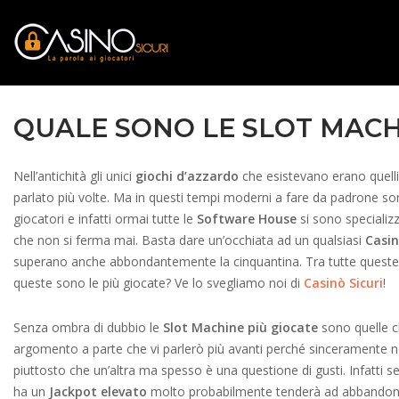
Skip
to
content
QUALE SONO LE SLOT MACH
Nell’antichità gli unici
giochi d’azzardo
che esistevano erano quelli
parlato più volte. Ma in questi tempi moderni a fare da padrone s
giocatori e infatti ormai tutte le
Software House
si sono specializ
che non si ferma mai. Basta dare un’occhiata ad un qualsiasi
Casin
superano anche abbondantemente la cinquantina. Tra tutte queste ce
queste sono le più giocate? Ve lo svegliamo noi di
Casinò Sicuri
!
Senza ombra di dubbio le
Slot Machine più giocate
sono quelle c
argomento a parte che vi parlerò più avanti perché sinceramente no
piuttosto che un’altra ma spesso è una questione di gusti. Infatti s
ha un
Jackpot elevato
molto probabilmente tenderà ad abbandonarla