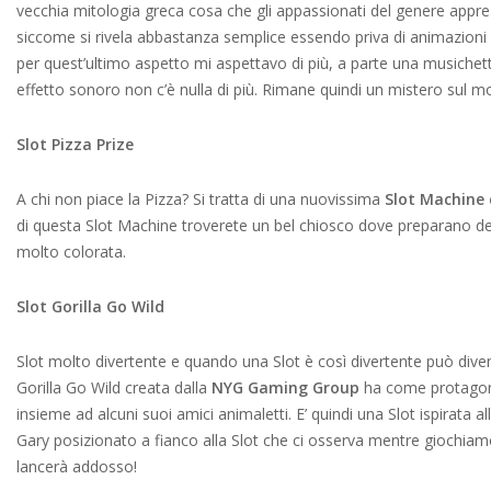
vecchia mitologia greca cosa che gli appassionati del genere appr
siccome si rivela abbastanza semplice essendo priva di animazioni in
per quest’ultimo aspetto mi aspettavo di più, a parte una musichet
effetto sonoro non c’è nulla di più. Rimane quindi un mistero sul moti
Slot Pizza Prize
A chi non piace la Pizza? Si tratta di una nuovissima
Slot Machine 
di questa Slot Machine troverete un bel chiosco dove preparano de
molto colorata.
Slot Gorilla Go Wild
Slot molto divertente e quando una Slot è così divertente può dive
Gorilla Go Wild creata dalla
NYG Gaming Group
ha come protagonis
insieme ad alcuni suoi amici animaletti. E’ quindi una Slot ispirata a
Gary posizionato a fianco alla Slot che ci osserva mentre giochia
lancerà addosso!