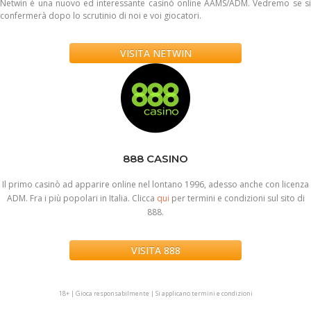
Netwin è una nuovo ed interessante casinò online AAMS/ADM. Vedremo se si
confermerà dopo lo scrutinio di noi e voi giocatori.
VISITA NETWIN
888 CASINO
Il primo casinò ad apparire online nel lontano 1996, adesso anche con licenza
ADM. Fra i più popolari in Italia. Clicca
qui
per termini e condizioni sul sito di
888.
VISITA 888
.
18+ | Gioca responsabilmente | Si applicano termini e condizioni