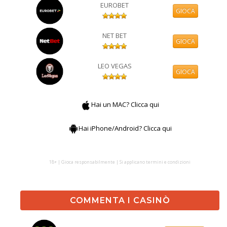
EUROBET
GIOCA
NET BET
GIOCA
LEO VEGAS
GIOCA
Hai un MAC? Clicca qui
Hai iPhone/Android? Clicca qui
18+ | Gioca responsabilmente | Si applicano termini e condizioni
COMMENTA I CASINÒ