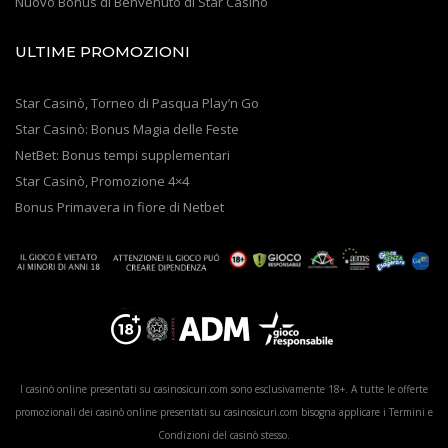
Nuovo Bonus di Benvenuto di Star Casinò
ULTIME PROMOZIONI
Star Casinò, Torneo di Pasqua Play’n Go
Star Casinò: Bonus Magia delle Feste
NetBet: Bonus tempi supplementari
Star Casinò, Promozione 4×4
Bonus Primavera in fiore di Netbet
I casinò online presentati su casinosicuri.com sono esclusivamente 18+. A tutte le offerte
promozionali dei casinò online presentati su casinosicuri.com bisogna applicare i Termini e
Condizioni del casinò stesso.