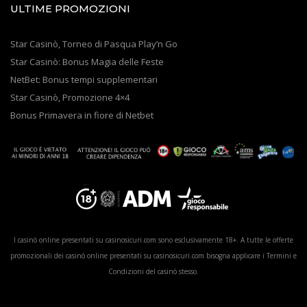
ULTIME PROMOZIONI
Star Casinò, Torneo di Pasqua Play’n Go
Star Casinò: Bonus Magia delle Feste
NetBet: Bonus tempi supplementari
Star Casinò, Promozione 4×4
Bonus Primavera in fiore di Netbet
I casinò online presentati su casinosicuri.com sono esclusivamente 18+. A tutte le offerte
promozionali dei casinò online presentati su casinosicuri.com bisogna applicare i Termini e
Condizioni del casinò stesso.