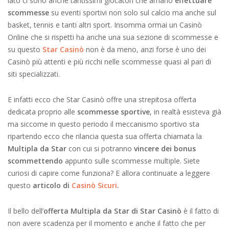
lato ci sono anche tantissimi giocatori che amano
effettuare
scommesse
su eventi sportivi non solo sul calcio ma anche sul
basket, tennis e tanti altri sport. Insomma ormai un Casinò
Online che si rispetti ha anche una sua sezione di scommesse e
su questo
Star Casinò
non è da meno, anzi forse è uno dei
Casinò più attenti e più ricchi nelle scommesse quasi al pari di
siti specializzati.
E infatti ecco che Star Casinò offre una strepitosa offerta
dedicata proprio alle
scommesse sportive
, in realtà esisteva già
ma siccome in questo periodo il meccanismo sportivo sta
ripartendo ecco che rilancia questa sua offerta chiamata la
Multipla da Star
con cui si potranno
vincere dei bonus
scommettendo
appunto sulle scommesse multiple. Siete
curiosi di capire come funziona? E allora continuate a leggere
questo
articolo di
Casinò Sicuri
.
Il bello dell’
offerta Multipla da Star di Star Casinò
è il fatto di
non avere scadenza per il momento e anche il fatto che per