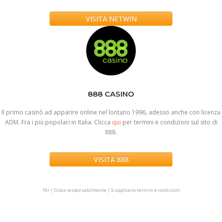
VISITA NETWIN
888 CASINO
Il primo casinò ad apparire online nel lontano 1996, adesso anche con licenza
ADM. Fra i più popolari in Italia. Clicca
qui
per termini e condizioni sul sito di
888.
VISITA 888
.
18+ | Gioca responsabilmente | Si applicano termini e condizioni