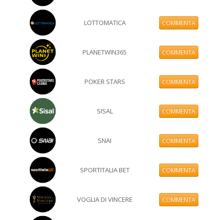
LOTTOMATICA
COMMENTA
PLANETWIN365
COMMENTA
POKER STARS
COMMENTA
SISAL
COMMENTA
SNAI
COMMENTA
SPORTITALIA BET
COMMENTA
VOGLIA DI VINCERE
COMMENTA