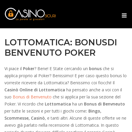
Skip
to
M
content
LOTTOMATICA: BONUSDI
BENVENUTO POKER
Vi piace il
Poker
? Bene! E State cercando un
bonus
che si
applica proprio al Poker? Benissimo! E per caso questo bonus lo
vorreste ricevere da Lottomatica? Benissimo coi fiocchi! Il
Casinò Online di Lottomatica
ha pensato anche a voi con il
suo
Bonus di Benvenuto
che si applica per la sua sezione del
Poker. Vi ricordo che
Lottomatica
ha un
Bonus di Benvneuto
per tutte le sezioni e per tutti i giochi come
: Bingo,
Scommesse, Casinò
, e tanti altri. Alcune di queste offerte ve ne
avevo già parlato nella recensione di Lottomatica. In questo