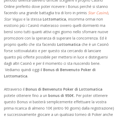
periodo diventa davvero difficile scegliere il proprio Casinò
Online preferito dove poter ricevere i Bonus perché si stanno
facendo una grande battaglia tra di loro in primis
Star Casinò
,
Star Vegas
e la stessa
Lottomatica
, insomma ormai non
esistono più i Casinò materasso ovvero quelli dormienti ma
bensì sono tutti quanti attivi ogni giorno nello sfornare nuove
promozioni con la speranza di superare la concorrenza. Ed è
proprio quello che sta facendo
Lottomatica
che è un Casinò
forse sottovalutato e per questo sta cercando di lanciare
quanto più offerte possibile per mettersi in luce e distinguersi
dagli altri Casinò e per il momento ci sta riuscendo bene.
Vediamo quindi oggi il
Bonus di Benvenuto Poker di
Lottomatica
.
Attraverso il
Bonus di Benvenuto Poker di Lottomatica
potete ottenere fino a un
bonus di 950€.
Per poter ottenere
questo Bonus vi basterà semplicemente effettuare la vostra
prima ricarica di almeno 10€ (entro 90 giorni) dalla registrazione)
e successivamente giocare a un qualsiasi torneo di Poker anche