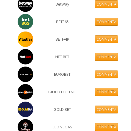
BetWay
COMMENTA
BET365
COMMENTA
BETFAIR
COMMENTA
NET BET
COMMENTA
EUROBET
COMMENTA
GIOCO DIGITALE
COMMENTA
GOLD BET
COMMENTA
LEO VEGAS
COMMENTA