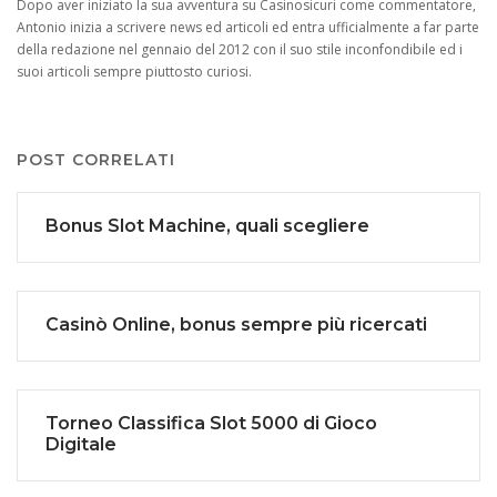
Dopo aver iniziato la sua avventura su Casinosicuri come commentatore,
Antonio inizia a scrivere news ed articoli ed entra ufficialmente a far parte
della redazione nel gennaio del 2012 con il suo stile inconfondibile ed i
suoi articoli sempre piuttosto curiosi.
POST CORRELATI
Bonus Slot Machine, quali scegliere
Casinò Online, bonus sempre più ricercati
Torneo Classifica Slot 5000 di Gioco
Digitale