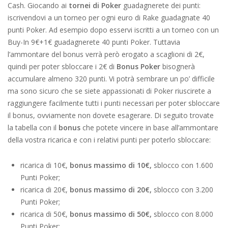
Cash. Giocando ai
tornei di Poker
guadagnerete dei punti:
iscrivendovi a un torneo per ogni euro di Rake guadagnate 40
punti Poker. Ad esempio dopo esservi iscritti a un torneo con un
Buy-In 9€+1€ guadagnerete 40 punti Poker. Tuttavia
l’ammontare del bonus verrà però erogato a scaglioni di 2€,
quindi per poter sbloccare i 2€ di
Bonus Poker
bisognerà
accumulare almeno 320 punti. Vi potrà sembrare un po’ difficile
ma sono sicuro che se siete appassionati di Poker riuscirete a
raggiungere facilmente tutti i punti necessari per poter sbloccare
il bonus, ovviamente non dovete esagerare. Di seguito trovate
la tabella con il
bonus
che potete vincere in base all’ammontare
della vostra ricarica e con i relativi punti per poterlo sbloccare:
ricarica di 10€,
bonus massimo di 10€,
sblocco con 1.600
Punti Poker;
ricarica di 20€,
bonus massimo di 20€,
sblocco con 3.200
Punti Poker;
ricarica di 50€,
bonus massimo di 50€,
sblocco con 8.000
Punti Poker;