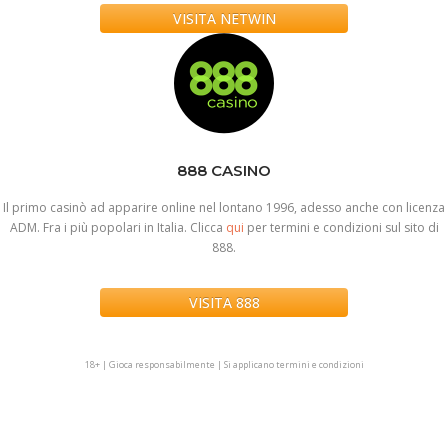
VISITA NETWIN
888 CASINO
Il primo casinò ad apparire online nel lontano 1996, adesso anche con licenza
ADM. Fra i più popolari in Italia. Clicca
qui
per termini e condizioni sul sito di
888.
VISITA 888
.
18+ | Gioca responsabilmente | Si applicano termini e condizioni