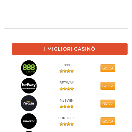
I MIGLIORI CASINÒ
888
GIOCA
BETWAY
GIOCA
NETWIN
GIOCA
EUROBET
GIOCA