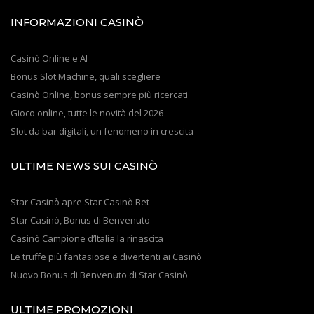
INFORMAZIONI CASINÒ
Casinò Online e AI
Bonus Slot Machine, quali scegliere
Casinò Online, bonus sempre più ricercati
Gioco online, tutte le novità del 2026
Slot da bar digitali, un fenomeno in crescita
ULTIME NEWS SUI CASINÒ
Star Casinò apre Star Casinò Bet
Star Casinò, Bonus di Benvenuto
Casinò Campione d’Italia la rinascita
Le truffe più fantasiose e divertenti ai Casinò
Nuovo Bonus di Benvenuto di Star Casinò
ULTIME PROMOZIONI