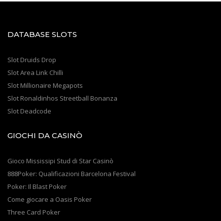
DATABASE SLOTS
Slot Druids Drop
Slot Area Link Chilli
Slot Millionaire Megapots
Slot Ronaldinhos Streetball Bonanza
Slot Deadcode
GIOCHI DA CASINÒ
Gioco Mississipi Stud di Star Casinò
888Poker: Qualificazioni Barcelona Festival
Poker: Il Blast Poker
Come giocare a Oasis Poker
Three Card Poker