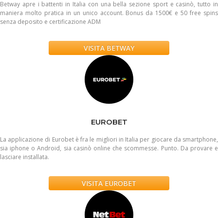
Betway apre i battenti in Italia con una bella sezione sport e casinò, tutto in
maniera molto pratica in un unico account. Bonus da 1500€ e 50 free spins
senza deposito e certificazione ADM
VISITA BETWAY
EUROBET
La applicazione di Eurobet è fra le migliori in Italia per giocare da smartphone,
sia iphone o Android, sia casinò online che scommesse. Punto. Da provare e
lasciare installata.
VISITA EUROBET