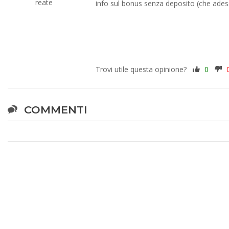
reate
info sul bonus senza deposito (che ades
Trovi utile questa opinione?
0
COMMENTI