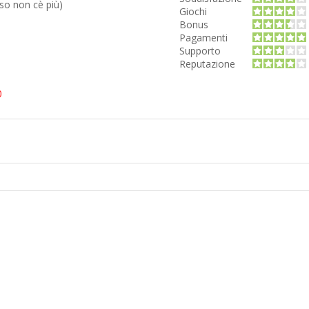
so non cè più)
Giochi
Bonus
Pagamenti
Supporto
Reputazione
0