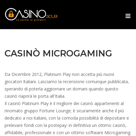
Skip
to
M
content
CASINÒ MICROGAMING
Da Dicembre 2012, Platinum Play non accetta più nuovi
giocatori Italiani. Lasciamo la recensione comunque pubblicata,
sperando di poterla aggiornare un domani quando questo
casinò riaprirà le porta all'Italia.
Il casinò Platinum Play è il migliore dei casinò appartenenti al
rinomato gruppo Fortune Lounge; è sicuramente anche il più
dedicato a noi italiani, con la comoda possibilità di depositare e
prelevare fondi con la postepay: in definitiva un ottimo casinò,
affidabile, professionale e con un ottimo software Microgaming.