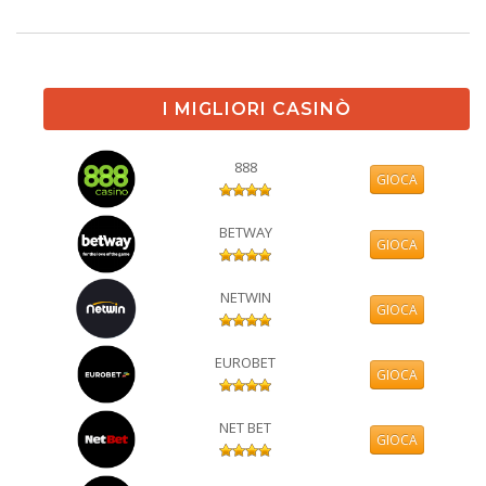
I MIGLIORI CASINÒ
888
GIOCA
BETWAY
GIOCA
NETWIN
GIOCA
EUROBET
GIOCA
NET BET
GIOCA