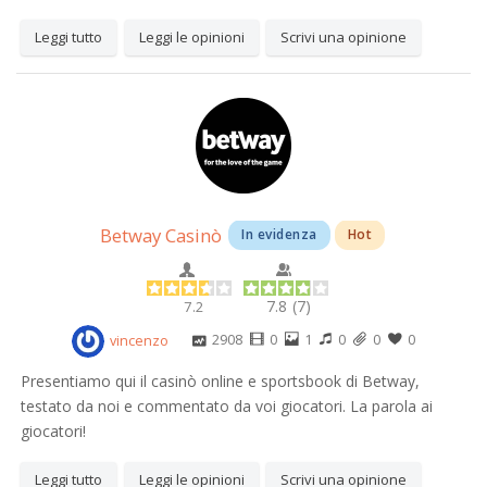
Leggi tutto
Leggi le opinioni
Scrivi una opinione
Betway Casinò
In evidenza
Hot
7.8
(
7
)
7.2
2908
0
1
0
0
0
vincenzo
Presentiamo qui il casinò online e sportsbook di Betway,
testato da noi e commentato da voi giocatori. La parola ai
giocatori!
Leggi tutto
Leggi le opinioni
Scrivi una opinione