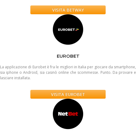
VISITA BETWAY
EUROBET
La applicazione di Eurobet è fra le migliori in Italia per giocare da smartphone,
sia iphone o Android, sia casinò online che scommesse. Punto. Da provare e
lasciare installata.
VISITA EUROBET