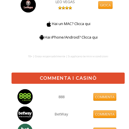
LEO VEGAS
GIOCA
Hai un MAC? Clicca qui
Hai iPhone/Android? Clicca qui
18+ | Gioca responsabilmente | Si applicano termini e condizioni
COMMENTA I CASINÒ
888
COMMENTA
BetWay
COMMENTA