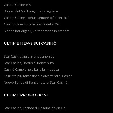
Casinò Online e AI
Bonus Slot Machine, quali scegliere
Casinò Online, bonus sempre più ricercati
Gioco online, tutte le novità del 2026
Slot da bar digitali, un fenomeno in crescita
ULTIME NEWS SUI CASINÒ
Star Casinò apre Star Casinò Bet
Star Casinò, Bonus di Benvenuto
Casinò Campione d’Italia la rinascita
Le truffe più fantasiose e divertenti ai Casinò
Nuovo Bonus di Benvenuto di Star Casinò
ULTIME PROMOZIONI
Star Casinò, Torneo di Pasqua Play’n Go