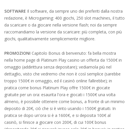
SOFTWARE
Il software, da sempre uno dei preferiti dalla nostra
redazione, è Microgaming: 400 giochi, 250 slot machines, il tutto
da scaricare o da giocare nella versione flash; noi da sempre
raccomandiamo la versione da scaricare: più completa, con più
giochi, qualitativamente semplicemente migliore.
PROMOZIONI
Capitolo Bonus di benvenuto: fa bella mostra
nella home page di Platinum Play casino un offerta da 1500€ in
omaggio (addirittura senza depositare); vediamola più nel
dettaglio, visto che vedremo che non è così semplice (sarebbe
troppo 1500€ in omaggio, ed il casinò online fallirebbe); in
pratica come bonus Platinum Play offre 1500€ in giocate
gratuite per un ora: esaurita l'ora e giocati i 1500€ una volta
almeno, è possibile ottenere come bonus, a fronte di un minimo
deposito di 20€, ciò che si è vinto usando i 1500€ gratuiti. In
pratica se dopo un'ora si è a 1600€, e si deposita 100€ al
casinò, si finisce a giocare con 200€, di cui 100€ bonus