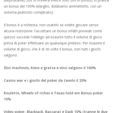
(depositando 20€ si riceverà invece solo 20€ in bonus): in pratica
un bonus del 100% (elargito, dobbiamo ammetterlo, con un
sistema piuttosto complicato).
Il bonus è a richiesta, non usatelo se volete giocare senza
alcuna restrizione: l'accettare un bonus infatti prevede come
spesso succede l'obbligo ad esaurire tutto il volume di gioco
prima di poter effettuare un qualunque prelievo. Per esaurire il
volume di gioco, che è di 30 volte il bonus, non tutti i giochi
valgono:
Slot machines, Keno e gratta e vinci valgono il 100%
Casino war e i giochi del poker da tavolo il 20%
Roulette, Wheels of riches e Texas hold em Bonus poker
10%
Video poker, Blackjack, Baccarat e Dadi 10% (tranne le due