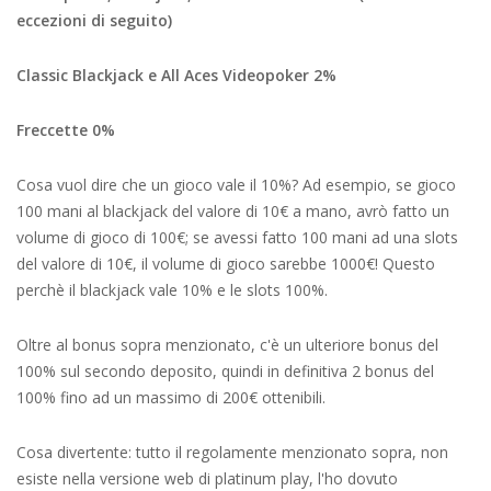
eccezioni di seguito)
Classic Blackjack e All Aces Videopoker 2%
Freccette 0%
Cosa vuol dire che un gioco vale il 10%? Ad esempio, se gioco
100 mani al blackjack del valore di 10€ a mano, avrò fatto un
volume di gioco di 100€; se avessi fatto 100 mani ad una slots
del valore di 10€, il volume di gioco sarebbe 1000€! Questo
perchè il blackjack vale 10% e le slots 100%.
Oltre al bonus sopra menzionato, c'è un ulteriore bonus del
100% sul secondo deposito, quindi in definitiva 2 bonus del
100% fino ad un massimo di 200€ ottenibili.
Cosa divertente: tutto il regolamente menzionato sopra, non
esiste nella versione web di platinum play, l'ho dovuto