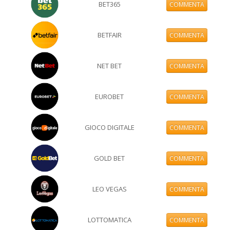
BET365
COMMENTA
BETFAIR
COMMENTA
NET BET
COMMENTA
EUROBET
COMMENTA
GIOCO DIGITALE
COMMENTA
GOLD BET
COMMENTA
LEO VEGAS
COMMENTA
LOTTOMATICA
COMMENTA