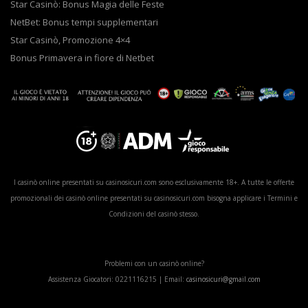
Star Casinò: Bonus Magia delle Feste
NetBet: Bonus tempi supplementari
Star Casinò, Promozione 4×4
Bonus Primavera in fiore di Netbet
I casinò online presentati su casinosicuri.com sono esclusivamente 18+. A tutte le offerte
promozionali dei casinò online presentati su casinosicuri.com bisogna applicare i Termini e
Condizioni del casinò stesso.
Problemi con un casinò online?
Assistenza Giocatori: 0221116215 | Email:
casinosicuri@gmail.com