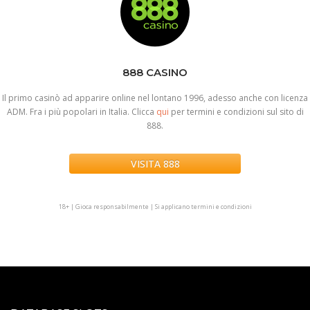
888 CASINO
Il primo casinò ad apparire online nel lontano 1996, adesso anche con licenza
ADM. Fra i più popolari in Italia. Clicca
qui
per termini e condizioni sul sito di
888.
VISITA 888
.
18+ | Gioca responsabilmente | Si applicano termini e condizioni