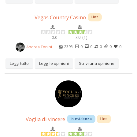
Vegas Country Casino
Hot
7.0
(
1
)
0.0
2395
0
0
0
0
0
Andrea Tonini
Leggi tutto
Leggi le opinioni
Scrivi una opinione
Voglia di vincere
In evidenza
Hot