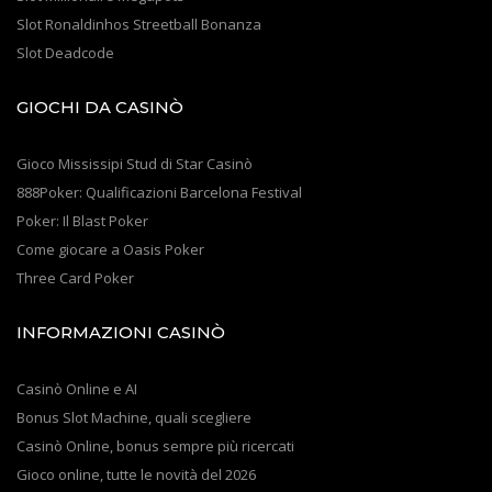
Slot Ronaldinhos Streetball Bonanza
Slot Deadcode
GIOCHI DA CASINÒ
Gioco Mississipi Stud di Star Casinò
888Poker: Qualificazioni Barcelona Festival
Poker: Il Blast Poker
Come giocare a Oasis Poker
Three Card Poker
INFORMAZIONI CASINÒ
Casinò Online e AI
Bonus Slot Machine, quali scegliere
Casinò Online, bonus sempre più ricercati
Gioco online, tutte le novità del 2026