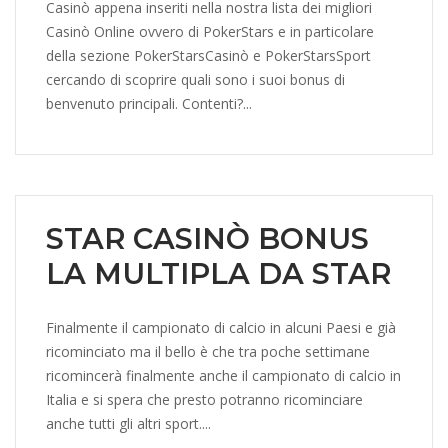
Casinò appena inseriti nella nostra lista dei migliori
Casinò Online ovvero di PokerStars e in particolare
della sezione PokerStarsCasinò e PokerStarsSport
cercando di scoprire quali sono i suoi bonus di
benvenuto principali. Contenti?...
STAR CASINÒ BONUS
LA MULTIPLA DA STAR
Finalmente il campionato di calcio in alcuni Paesi e già
ricominciato ma il bello è che tra poche settimane
ricomincerà finalmente anche il campionato di calcio in
Italia e si spera che presto potranno ricominciare
anche tutti gli altri sport....