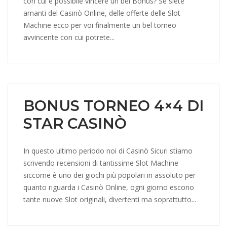
con cui è possibile vincere un bel Bonus? Se siete
amanti del Casinò Online, delle offerte delle Slot
Machine ecco per voi finalmente un bel torneo
avvincente con cui potrete...
BONUS TORNEO 4×4 DI
STAR CASINÒ
In questo ultimo periodo noi di Casinò Sicuri stiamo
scrivendo recensioni di tantissime Slot Machine
siccome è uno dei giochi più popolari in assoluto per
quanto riguarda i Casinò Online, ogni giorno escono
tante nuove Slot originali, divertenti ma soprattutto...