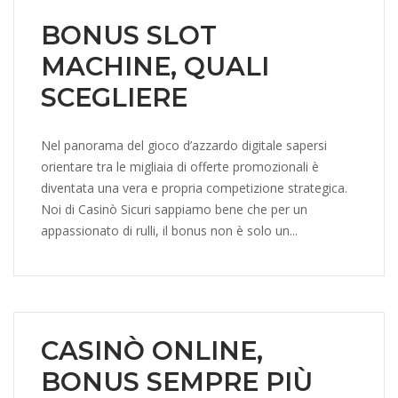
BONUS SLOT
MACHINE, QUALI
SCEGLIERE
Nel panorama del gioco d’azzardo digitale sapersi
orientare tra le migliaia di offerte promozionali è
diventata una vera e propria competizione strategica.
Noi di Casinò Sicuri sappiamo bene che per un
appassionato di rulli, il bonus non è solo un...
CASINÒ ONLINE,
BONUS SEMPRE PIÙ