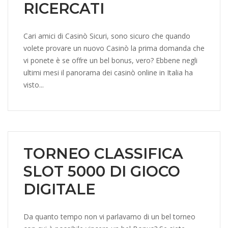
RICERCATI
Cari amici di Casinò Sicuri, sono sicuro che quando
volete provare un nuovo Casinò la prima domanda che
vi ponete è se offre un bel bonus, vero? Ebbene negli
ultimi mesi il panorama dei casinò online in Italia ha
visto...
TORNEO CLASSIFICA
SLOT 5000 DI GIOCO
DIGITALE
Da quanto tempo non vi parlavamo di un bel torneo